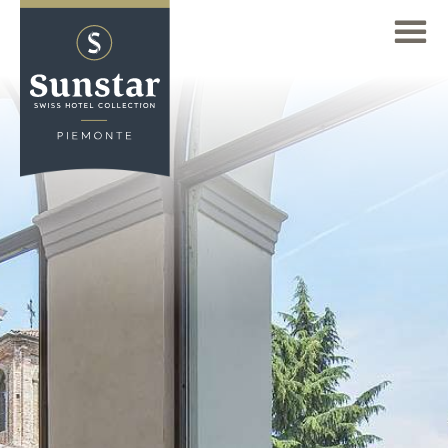
显示全部的价格
ZH
曙光之星酒店
Deutsch
酒店概况
(DE)
到达/联系
Sunstar 阿罗萨酒店
English
(EN)
Sunstar酒店布里萨戈
Français
我们的房间
Sunstar 格林德瓦德酒店
(FR)
报价和套餐
Sunstar 酒店科洛斯特斯
Italiano
(IT)
Sunstar伦策海德酒店
美食
Sunstar皮埃蒙特酒店
皮埃蒙特地区
Sunstar Hotel Pontresina
CIR: 005059-ALB-00001
主要网站