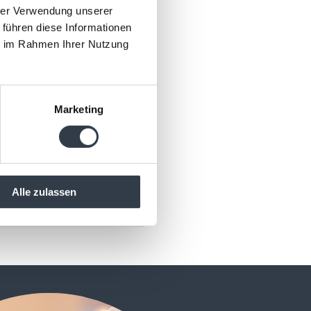
hrer Verwendung unserer
te qui.
 führen diese Informationen
ie im Rahmen Ihrer Nutzung
otel Piemonte
 Bausola 2
a d'Asti/Piemonte
Marketing
958 006
unstar.ch
e GPS
3305 N / Lng:
Alle zulassen