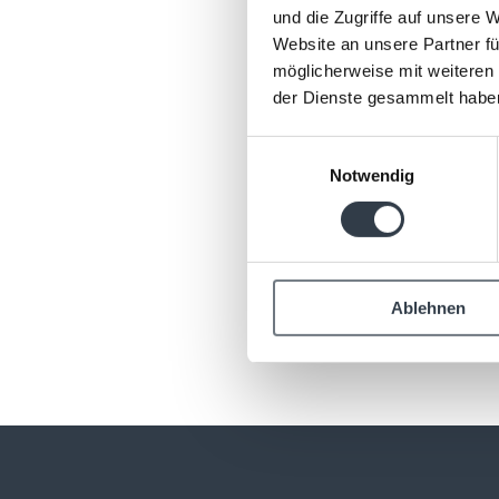
und die Zugriffe auf unsere 
Website an unsere Partner fü
Il Sunstar Hotel Piemon
möglicherweise mit weiteren
nella quiete dei vigneti
der Dienste gesammelt habe
auto sono disponibili p
limitato di posti parche
Einwilligungsauswahl
Notwendig
Ablehnen