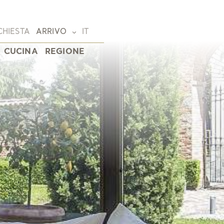
CHIESTA
ARRIVO
IT
CUCINA
REGIONE
Deutsch
(DE)
English
(EN)
Français
nte
(FR)
Italiano
(IT)