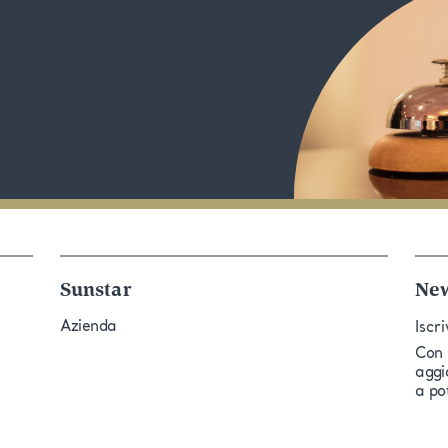
Sunstar
New
Azienda
Iscri
Con 
aggio
a po