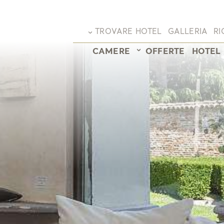
TROVARE HOTEL
GALLERIA
RI
CAMERE
OFFERTE
HOTEL
Panoramica hotel
Il Piemonte in Vespa
Sunstar Hotel Arosa
Giocare a golf in Piemo
Sunstar Hotel Brissago
Dolce Vita
Sunstar Hotel Grindelwald
MidWeek
Sunstar Hotel Klosters
Early Booker
Sunstar Hotel Lenzerheide
Stay Longer
Sunstar Hotel Piemont
Longstay 10 Plus
Sunstar Hotel Pontresina
Palio & Piemonte
Settimane del Tartufo
Pagina principale