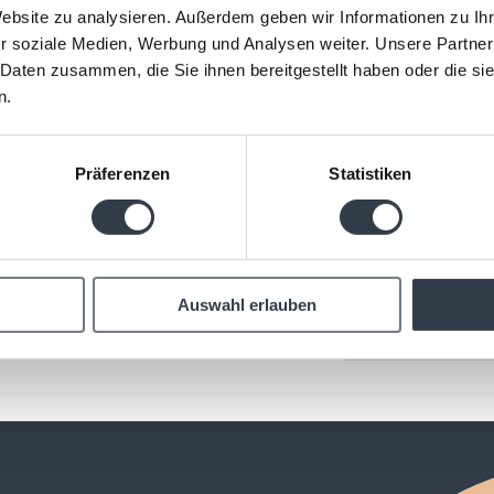
Website zu analysieren. Außerdem geben wir Informationen zu I
Ci trova
r soziale Medien, Werbung und Analysen weiter. Unsere Partner
t gode di una posizione ideale,
 Daten zusammen, die Sie ihnen bereitgestellt haben oder die s
Sunstar H
 piemontesi. Per chi viaggia in
n.
Via Mario
osti in garage e un numero
14057 Isol
Italia
ggio nella piazza del paese.
Präferenzen
Statistiken
+39 0141 
piemont@s
Coordinat
Lat: 44.8
8.18813 E
Auswahl erlauben