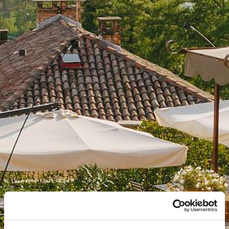
MidWeek
REGIONE
Early Booker
Stay Longer
Longstay 10 Plus
Palio & Piemonte
Settimane del Tartufo