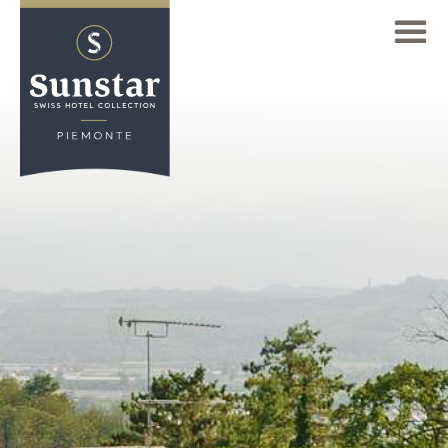
IT
TROVARE HOTEL
Deutsch
Panoramica hotel
(DE)
GALLERIA
Sunstar Hotel Arosa
English
RICHIESTA
(EN)
Sunstar Hotel Brissago
Français
ARRIVO
Sunstar Hotel Grindelwald
(FR)
Sunstar Hotel Klosters
Italiano
(IT)
CAMERE
Sunstar Hotel Lenzerheide
OFFERTE
Sunstar Hotel Piemont
Il Piemonte in Vespa
Sunstar Hotel Pontresina
HOTEL
Giocare a golf in Piemonte
Pagina principale
CUCINA
Dolce Vita