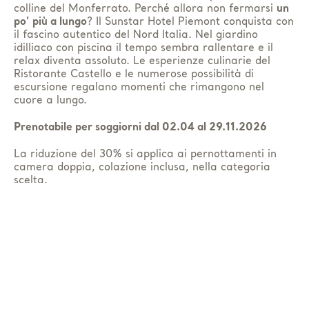
colline del Monferrato. Perché allora non fermarsi
un
po’ più a lungo
? Il Sunstar Hotel Piemont conquista con
il fascino autentico del Nord Italia. Nel giardino
idilliaco con piscina il tempo sembra rallentare e il
relax diventa assoluto. Le esperienze culinarie del
Ristorante Castello e le numerose possibilità di
escursione regalano momenti che rimangono nel
cuore a lungo.
Prenotabile per soggiorni dal 02.04 al 29.11.2026
La riduzione del 30% si applica ai pernottamenti in
camera doppia, colazione inclusa, nella categoria
scelta.
Incluso inoltre
• Utilizzo della piscina esterna
• WiFi in tutto l’hotel
Prenota ora