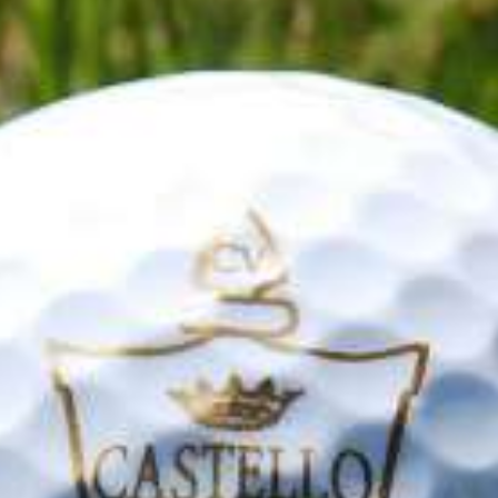
MidWeek
RÉGION
Early Booker
Stay Longer
Longstay 10 Plus
Palio & Piemonte
Semaines de la truffe