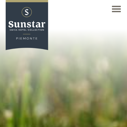
FR
TROUVER UN HÔTEL
Deutsch
Aperçu de nos hôtels
(DE)
GALERIE
Sunstar Hotel Arosa
English
DEMANDE
(EN)
Sunstar Hotel Brissago
Français
ARRIVÉE
Sunstar Hotel Grindelwald
(FR)
Sunstar Hotel Klosters
Italiano
(IT)
CHAMBRES
Sunstar Hotel Lenzerheide
OFFRES
Sunstar Hotel Piemont
Le Piémont en Vespa
Sunstar Hotel Pontresina
L'HÔTEL
Journées de Golf
Page d'accueil
GASTRONOMIE
Dolce Vita