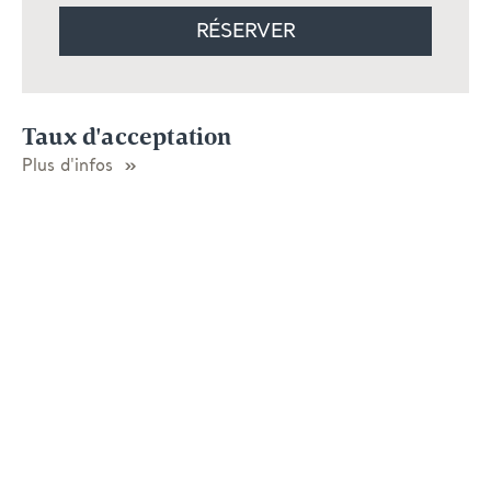
RÉSERVER
Taux d'acceptation
Plus d'infos
Vous avez des questions?
N’hésitez pas à nous contacter. Nous serons heureux
de vous aider.
Garantie du meilleur prix
Réservez directement ici et obtenez le meilleur prix.
Vacances de Golf dans le